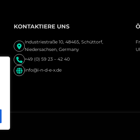
KONTAKTIERE UNS
Ö
Industriestraße 10, 48465, Schüttorf,
F
Niedersachsen, Germany
U
+49 (0) 59 23 – 42 40
info@i-n-d-e-x.de
am.