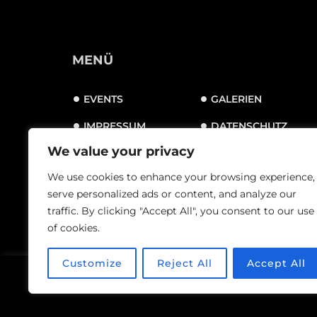
MENÜ
EVENTS
GALERIEN
IMPRESSUM
DATENSCHUTZ
We value your privacy
ALLGEMEINE
GESCHÄFTSBEDINGUNGEN
We use cookies to enhance your browsing experience,
serve personalized ads or content, and analyze our
traffic. By clicking "Accept All", you consent to our use
of cookies.
Customize
Reject All
Accept All
Guestastic-Te
© Index, 2024. Mit
gemacht von