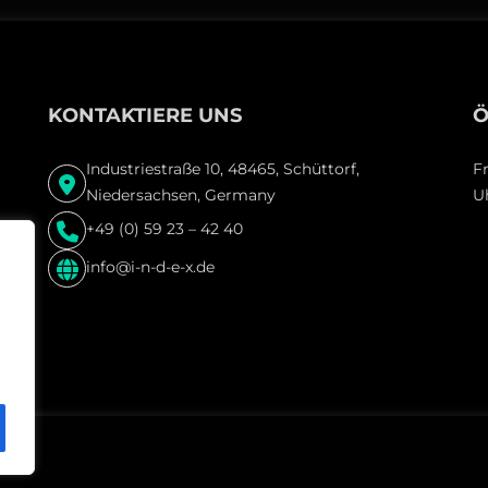
KONTAKTIERE UNS
Ö
Industriestraße 10, 48465, Schüttorf,
F
Niedersachsen, Germany
U
+49 (0) 59 23 – 42 40
info@i-n-d-e-x.de
am.