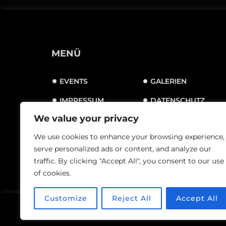
MENÜ
EVENTS
GALERIEN
IMPRESSUM
DATENSCHUTZ
We value your privacy
ALLGEMEINE
GESCHÄFTSBEDINGUNGEN
We use cookies to enhance your browsing experience,
serve personalized ads or content, and analyze our
traffic. By clicking "Accept All", you consent to our use
of cookies.
Customize
Reject All
Accept All
Guestastic-Te
© Index, 2024. Mit
gemacht von