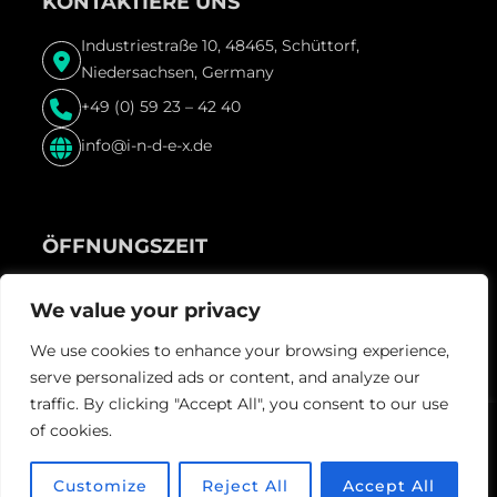
KONTAKTIERE UNS
Industriestraße 10, 48465, Schüttorf,
Niedersachsen, Germany
+49 (0) 59 23 – 42 40
info@i-n-d-e-x.de
ÖFFNUNGSZEIT
Freitag & Samstag und vor Feiertagen ab 22:00 Uhr
We value your privacy
We use cookies to enhance your browsing experience,
serve personalized ads or content, and analyze our
traffic. By clicking "Accept All", you consent to our use
of cookies.
Guestastic-
© Index, 2024. Mit
gemacht von
Team.
Customize
Reject All
Accept All