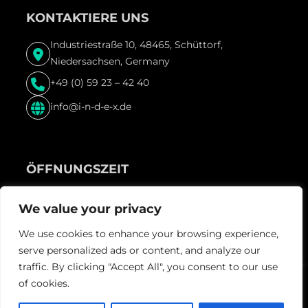
KONTAKTIERE UNS
Industriestraße 10, 48465, Schüttorf,
Niedersachsen, Germany
+49 (0) 59 23 – 42 40
info@i-n-d-e-x.de
ÖFFNUNGSZEIT
Freitag & Samstag und vor Feiertagen ab 22:00 Uhr
We value your privacy
We use cookies to enhance your browsing experience,
serve personalized ads or content, and analyze our
traffic. By clicking "Accept All", you consent to our use
of cookies.
Guestastic-
© Index, 2024. Mit
gemacht von
Team.