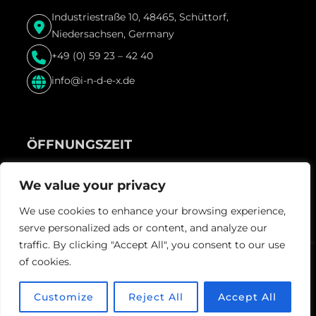
Industriestraße 10, 48465, Schüttorf,
Niedersachsen, Germany
+49 (0) 59 23 – 42 40
info@i-n-d-e-x.de
ÖFFNUNGSZEIT
Freitag & Samstag und vor Feiertagen ab 22:00 Uhr
We value your privacy
We use cookies to enhance your browsing experience,
serve personalized ads or content, and analyze our
traffic. By clicking "Accept All", you consent to our use
of cookies.
Guestastic-
© Index, 2024. Mit
gemacht von
Team.
Customize
Reject All
Accept All